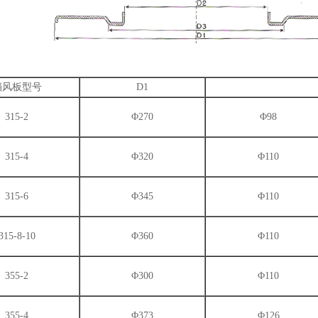
挡风板型号
D1
315-2
Φ270
Φ98
315-4
Φ320
Φ110
315-6
Φ345
Φ110
315-8-10
Φ360
Φ110
355-2
Φ300
Φ110
355-4
Φ373
Φ126