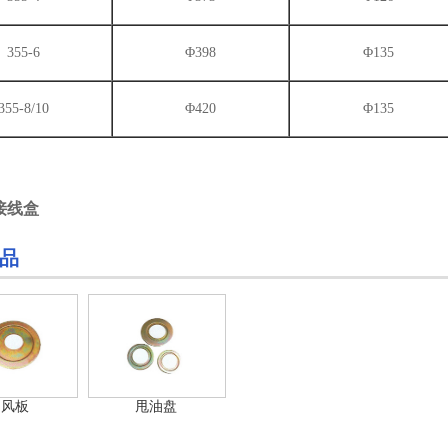
355-6
Φ398
Φ135
355-8/10
Φ420
Φ135
接线盒
品
挡风板
甩油盘